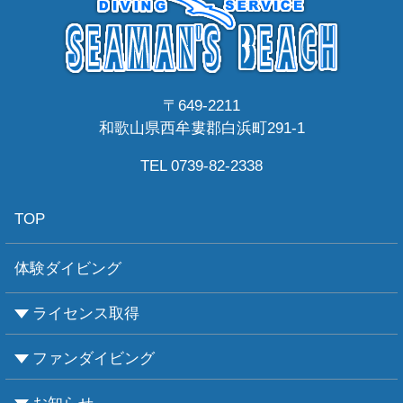
〒649-2211
和歌山県西牟婁郡白浜町291-1
TEL 0739-82-2338
TOP
体験ダイビング
ライセンス取得
ファンダイビング
CMASについて
PADIについて
Ｃカードライセンス取得
レベルアップCMAS
レベルアップPADI
インストラクターコース
エンリッチド・エア・ナイトロックス講習