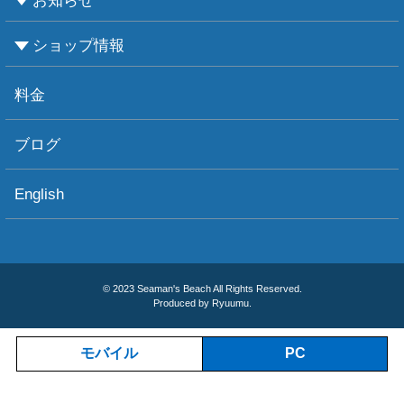
お知らせ
ビーチダイビング
ボートダイビング
セルフダイビング
レンタル器材
ショップ情報
お知らせ
お天気情報
フォトグラフィ
ツアー情報
ショップ情報
アクセス
ダイビングポイント
ショップボート「かもめ」
スタッフ紹介
宿泊施設
リンク集
お問い合わせ
料金
ブログ
English
© 2023 Seaman's Beach All Rights Reserved.
Produced by Ryuumu.
モバイル
PC