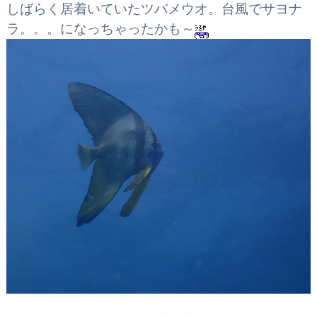
しばらく居着いていたツバメウオ。台風でサヨナ
ラ。。。になっちゃったかも～