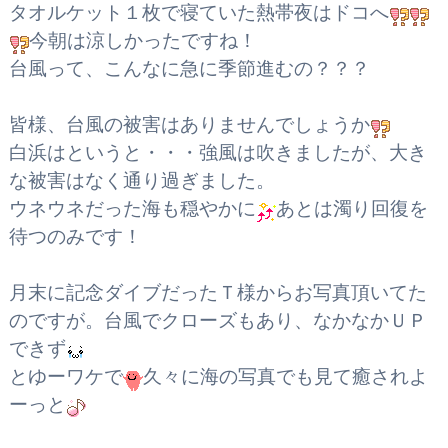
タオルケット１枚で寝ていた熱帯夜はドコへ
今朝は涼しかったですね！
台風って、こんなに急に季節進むの？？？
皆様、台風の被害はありませんでしょうか
白浜はというと・・・強風は吹きましたが、大き
な被害はなく通り過ぎました。
ウネウネだった海も穏やかに
あとは濁り回復を
待つのみです！
月末に記念ダイブだったＴ様からお写真頂いてた
のですが。台風でクローズもあり、なかなかＵＰ
できず
とゆーワケで
久々に海の写真でも見て癒されよ
ーっと