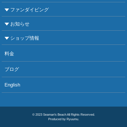
ファンダイビング
CMASについて
PADIについて
Ｃカードライセンス取得
レベルアップCMAS
レベルアップPADI
インストラクターコース
エンリッチド・エア・ナイトロックス講習
お知らせ
ビーチダイビング
ボートダイビング
セルフダイビング
レンタル器材
ショップ情報
お知らせ
お天気情報
フォトグラフィ
ツアー情報
ショップ情報
アクセス
ダイビングポイント
ショップボート「かもめ」
スタッフ紹介
宿泊施設
リンク集
お問い合わせ
料金
ブログ
English
© 2023 Seaman's Beach All Rights Reserved.
Produced by Ryuumu.