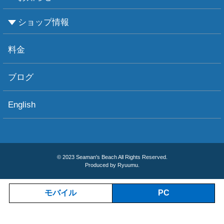
ショップ情報
お知らせ
お天気情報
フォトグラフィ
ツアー情報
ショップ情報
アクセス
ダイビングポイント
ショップボート「かもめ」
スタッフ紹介
宿泊施設
リンク集
お問い合わせ
料金
ブログ
English
© 2023 Seaman's Beach All Rights Reserved.
Produced by Ryuumu.
モバイル
PC