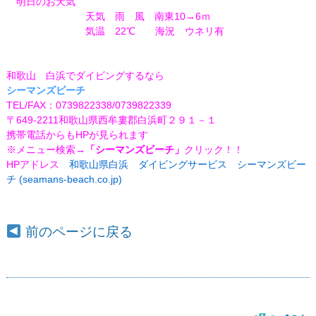
明日のお天気
天気 雨 風 南東10→6ｍ
気温 22℃
海況 ウネリ有
和歌山 白浜でダイビングするなら
シーマンズビーチ
TEL/FAX：0739822338/0739822339
〒649-2211和歌山県西牟婁郡白浜町２９１－１
携帯電話からもHPが見られます
※メニュー検索
→「シーマンズビーチ」
クリック！！
HPアドレス
和歌山県白浜 ダイビングサービス シーマンズビー
チ (seamans-beach.co.jp)
前のページに戻る