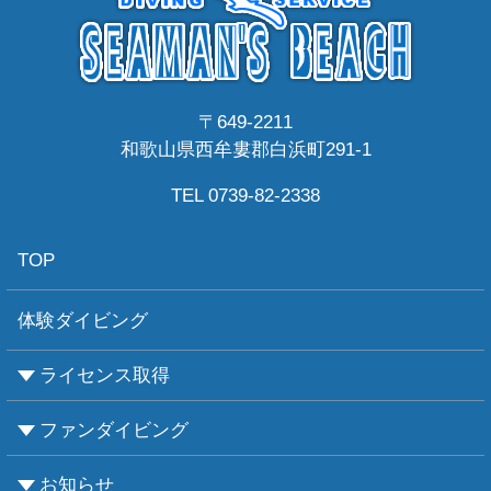
〒649-2211
和歌山県西牟婁郡白浜町291-1
TEL 0739-82-2338
TOP
体験ダイビング
ライセンス取得
ファンダイビング
CMASについて
PADIについて
Ｃカードライセンス取得
レベルアップCMAS
レベルアップPADI
インストラクターコース
エンリッチド・エア・ナイトロックス講習
お知らせ
ビーチダイビング
ボートダイビング
セルフダイビング
レンタル器材