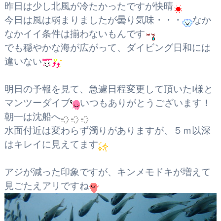
昨日は少し北風が冷たかったですが快晴
今日は風は弱まりましたが曇り気味・・・
なか
なかイイ条件は揃わないもんです
でも穏やかな海が広がって、ダイビング日和には
違いない
明日の予報を見て、急遽日程変更して頂いたI様と
マンツーダイブ
いつもありがとうございます！
朝一は沈船へ
水面付近は変わらず濁りがありますが、５ｍ以深
はキレイに見えてます
アジが減った印象ですが、キンメモドキが増えて
見ごたえアリですね