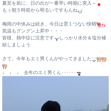
夏至を前に、日の出が一番早い時期に突入～
もぅ朝５時前から明るいですもんね
梅雨の中休みは続き、今日は雲１つない快晴
気温もグングン上昇中・・・
皆様、熱中症に注意です
しっかり水分＆塩分補
給しましょう
さて。今年もエミ男くんがやってきました
↓ ↓ ↓ 去年のエミ男くん･･････