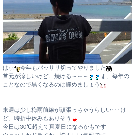
はぃ
今年もバッサリ切ってやりました
首元が涼しいけど、焼ける～～～
ま、毎年の
ことなので黒くなるのは諦めましょう
来週は少し梅雨前線が頑張っちゃうらしい･･･け
ど、時折中休みもありそう
今日は30℃超えて真夏日になるかもです。