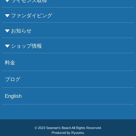
ライセンス取得
ファンダイビング
CMASについて
PADIについて
Ｃカードライセンス取得
レベルアップCMAS
レベルアップPADI
インストラクターコース
エンリッチド・エア・ナイトロックス講習
お知らせ
ビーチダイビング
ボートダイビング
セルフダイビング
レンタル器材
ショップ情報
お知らせ
お天気情報
フォトグラフィ
ツアー情報
ショップ情報
アクセス
ダイビングポイント
ショップボート「かもめ」
スタッフ紹介
宿泊施設
リンク集
お問い合わせ
料金
ブログ
English
© 2023 Seaman's Beach All Rights Reserved.
Produced by Ryuumu.