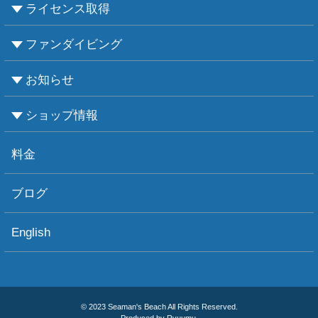
ライセンス取得
ファンダイビング
CMASについて
PADIについて
Ｃカードライセンス取得
レベルアップCMAS
レベルアップPADI
インストラクターコース
エンリッチド・エア・ナイトロックス講習
お知らせ
ビーチダイビング
ボートダイビング
セルフダイビング
レンタル器材
ショップ情報
お知らせ
お天気情報
フォトグラフィ
ツアー情報
ショップ情報
アクセス
ダイビングポイント
ショップボート「かもめ」
スタッフ紹介
宿泊施設
リンク集
お問い合わせ
料金
ブログ
English
© 2023 Seaman's Beach All Rights Reserved.