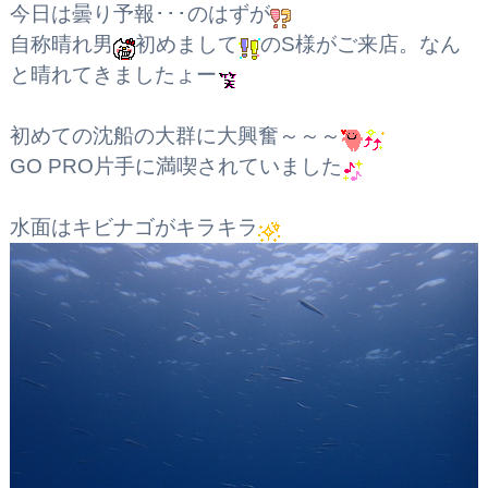
今日は曇り予報･･･のはずが
自称晴れ男
初めまして
のS様がご来店。なん
と晴れてきましたょー
初めての沈船の大群に大興奮～～～
GO PRO片手に満喫されていました
水面はキビナゴがキラキラ