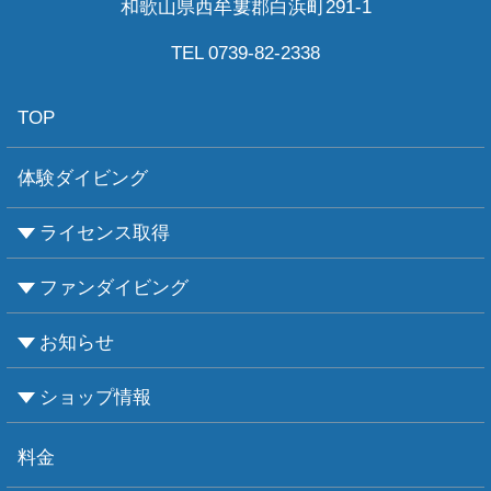
和歌山県西牟婁郡白浜町291-1
TEL 0739-82-2338
TOP
体験ダイビング
ライセンス取得
ファンダイビング
CMASについて
PADIについて
Ｃカードライセンス取得
レベルアップCMAS
レベルアップPADI
インストラクターコース
エンリッチド・エア・ナイトロックス講習
お知らせ
ビーチダイビング
ボートダイビング
セルフダイビング
レンタル器材
ショップ情報
お知らせ
お天気情報
フォトグラフィ
ツアー情報
ショップ情報
アクセス
ダイビングポイント
ショップボート「かもめ」
スタッフ紹介
宿泊施設
リンク集
お問い合わせ
料金