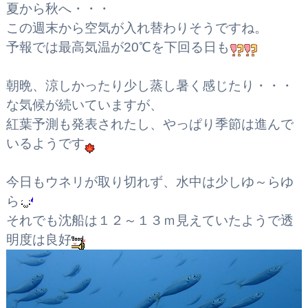
夏から秋へ・・・
この週末から空気が入れ替わりそうですね。
予報では最高気温が20℃を下回る日も
朝晩、涼しかったり少し蒸し暑く感じたり・・・
な気候が続いていますが、
紅葉予測も発表されたし、やっぱり季節は進んで
いるようです
今日もウネリが取り切れず、水中は少しゆ～らゆ
ら
それでも沈船は１２～１３ｍ見えていたようで透
明度は良好