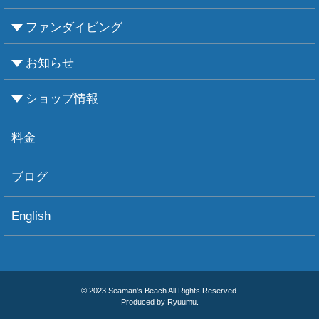
ファンダイビング
CMASについて
PADIについて
Ｃカードライセンス取得
レベルアップCMAS
レベルアップPADI
インストラクターコース
エンリッチド・エア・ナイトロックス講習
お知らせ
ビーチダイビング
ボートダイビング
セルフダイビング
レンタル器材
ショップ情報
お知らせ
お天気情報
フォトグラフィ
ツアー情報
ショップ情報
アクセス
ダイビングポイント
ショップボート「かもめ」
スタッフ紹介
宿泊施設
リンク集
お問い合わせ
料金
ブログ
English
© 2023 Seaman's Beach All Rights Reserved.
Produced by Ryuumu.