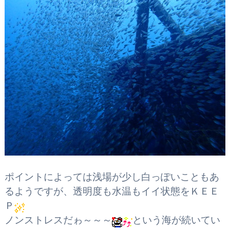
ポイントによっては浅場が少し白っぽいこともあ
るようですが、透明度も水温もイイ状態をＫＥＥ
Ｐ
ノンストレスだゎ～～～
という海が続いてい