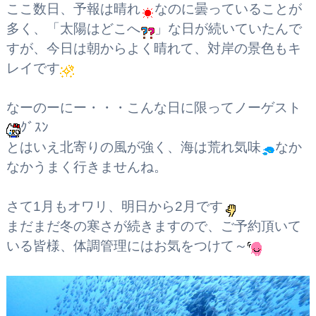
ここ数日、予報は晴れ
なのに曇っていることが
多く、「太陽はどこへ
」な日が続いていたんで
すが、今日は朝からよく晴れて、対岸の景色もキ
レイです
なーのーにー・・・こんな日に限ってノーゲスト
ｸﾞｽﾝ
とはいえ北寄りの風が強く、海は荒れ気味
なか
なかうまく行きませんね。
さて1月もオワリ、明日から2月です
まだまだ冬の寒さが続きますので、ご予約頂いて
いる皆様、体調管理にはお気をつけて～