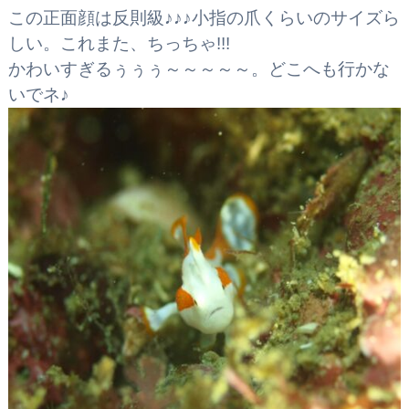
この正面顔は反則級♪♪♪小指の爪くらいのサイズら
しい。これまた、ちっちゃ!!!
かわいすぎるぅぅぅ～～～～～。どこへも行かな
いでネ♪