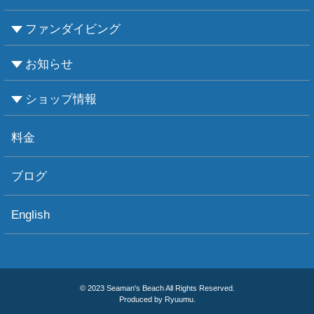
ファンダイビング
CMASについて
PADIについて
Ｃカードライセンス取得
レベルアップCMAS
レベルアップPADI
インストラクターコース
エンリッチド・エア・ナイトロックス講習
お知らせ
ビーチダイビング
ボートダイビング
セルフダイビング
レンタル器材
ショップ情報
お知らせ
お天気情報
フォトグラフィ
ツアー情報
ショップ情報
アクセス
ダイビングポイント
ショップボート「かもめ」
スタッフ紹介
宿泊施設
リンク集
お問い合わせ
料金
ブログ
English
© 2023 Seaman's Beach All Rights Reserved.
Produced by Ryuumu.