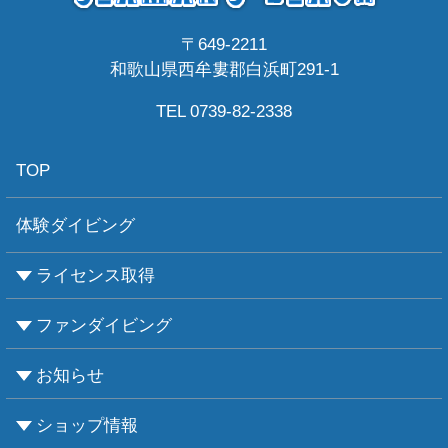
〒649-2211
和歌山県西牟婁郡白浜町291-1
TEL 0739-82-2338
TOP
体験ダイビング
ライセンス取得
ファンダイビング
CMASについて
PADIについて
Ｃカードライセンス取得
レベルアップCMAS
レベルアップPADI
インストラクターコース
エンリッチド・エア・ナイトロックス講習
お知らせ
ビーチダイビング
ボートダイビング
セルフダイビング
レンタル器材
ショップ情報
お知らせ
お天気情報
フォトグラフィ
ツアー情報