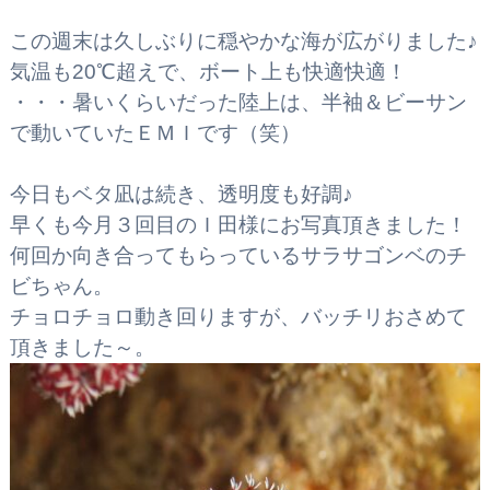
この週末は久しぶりに穏やかな海が広がりました♪
気温も20℃超えで、ボート上も快適快適！
・・・暑いくらいだった陸上は、半袖＆ビーサン
で動いていたＥＭＩです（笑）
今日もベタ凪は続き、透明度も好調♪
早くも今月３回目のＩ田様にお写真頂きました！
何回か向き合ってもらっているサラサゴンベのチ
ビちゃん。
チョロチョロ動き回りますが、バッチリおさめて
頂きました～。