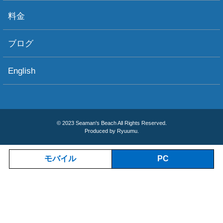
ショップ情報
アクセス
ダイビングポイント
ショップボート「かもめ」
スタッフ紹介
宿泊施設
リンク集
お問い合わせ
料金
ブログ
English
© 2023 Seaman's Beach All Rights Reserved.
Produced by Ryuumu.
モバイル
PC