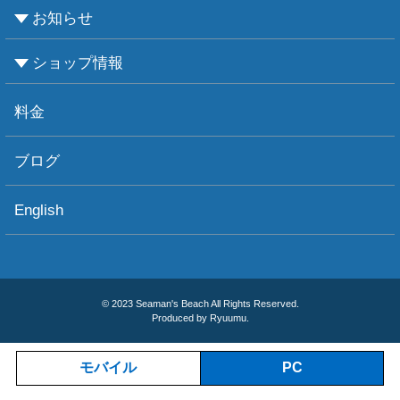
お知らせ
ビーチダイビング
ボートダイビング
セルフダイビング
レンタル器材
ショップ情報
お知らせ
お天気情報
フォトグラフィ
ツアー情報
ショップ情報
アクセス
ダイビングポイント
ショップボート「かもめ」
スタッフ紹介
宿泊施設
リンク集
お問い合わせ
料金
ブログ
English
© 2023 Seaman's Beach All Rights Reserved.
Produced by Ryuumu.
モバイル
PC