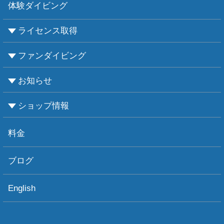
体験ダイビング
ライセンス取得
ファンダイビング
CMASについて
PADIについて
Ｃカードライセンス取得
レベルアップCMAS
レベルアップPADI
インストラクターコース
エンリッチド・エア・ナイトロックス講習
お知らせ
ビーチダイビング
ボートダイビング
セルフダイビング
レンタル器材
ショップ情報
お知らせ
お天気情報
フォトグラフィ
ツアー情報
ショップ情報
アクセス
ダイビングポイント
ショップボート「かもめ」
スタッフ紹介
宿泊施設
リンク集
お問い合わせ
料金
ブログ
English