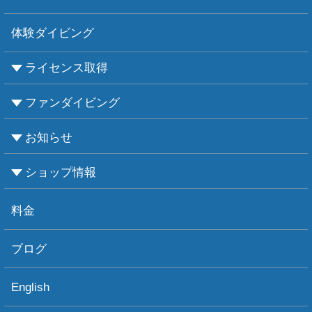
体験ダイビング
ライセンス取得
ファンダイビング
CMASについて
PADIについて
Ｃカードライセンス取得
レベルアップCMAS
レベルアップPADI
インストラクターコース
エンリッチド・エア・ナイトロックス講習
お知らせ
ビーチダイビング
ボートダイビング
セルフダイビング
レンタル器材
ショップ情報
お知らせ
お天気情報
フォトグラフィ
ツアー情報
ショップ情報
アクセス
ダイビングポイント
ショップボート「かもめ」
スタッフ紹介
宿泊施設
リンク集
お問い合わせ
料金
ブログ
English