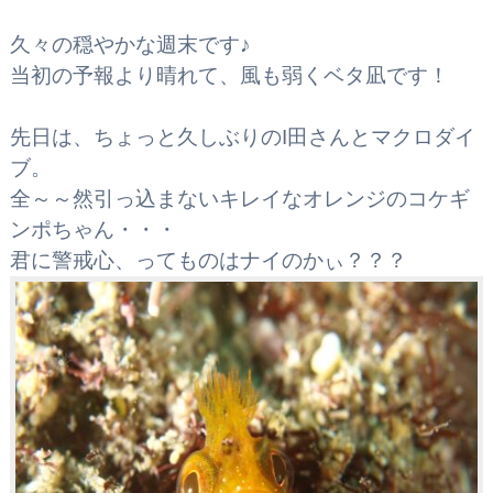
久々の穏やかな週末です♪
当初の予報より晴れて、風も弱くベタ凪です！
先日は、ちょっと久しぶりのI田さんとマクロダイ
ブ。
全～～然引っ込まないキレイなオレンジのコケギ
ンポちゃん・・・
君に警戒心、ってものはナイのかぃ？？？