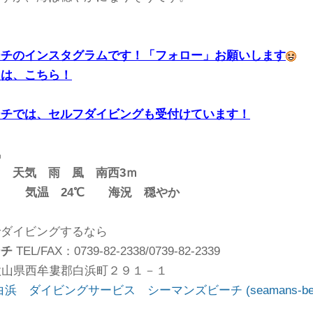
ーチのインスタグラムです！「フォロー」お願いします
クは、こちら！
ーチでは、セルフダイビングも受付けています！
気
雨 風 南西3
ｍ
 24
℃ 海況 穏やか
でダイビングするなら
ーチ
TEL/FAX：0739-82-2338/0739-82-2339
1和歌山県西牟婁郡白浜町２９１－１
 ダイビングサービス シーマンズビーチ (seamans-beach.