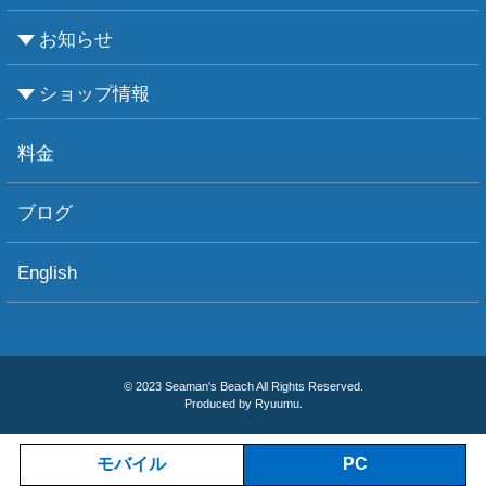
お知らせ
ビーチダイビング
ボートダイビング
セルフダイビング
レンタル器材
ショップ情報
お知らせ
お天気情報
フォトグラフィ
ツアー情報
ショップ情報
アクセス
ダイビングポイント
ショップボート「かもめ」
スタッフ紹介
宿泊施設
リンク集
お問い合わせ
料金
ブログ
English
© 2023 Seaman's Beach All Rights Reserved.
Produced by Ryuumu.
モバイル
PC