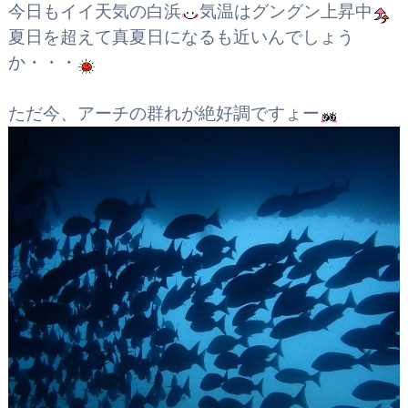
今日もイイ天気の白浜
気温はグングン上昇中
夏日を超えて真夏日になるも近いんでしょう
か・・・
ただ今、アーチの群れが絶好調ですょー