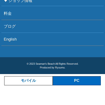
ショップ情報
お知らせ
お天気情報
フォトグラフィ
ツアー情報
ショップ情報
アクセス
ダイビングポイント
ショップボート「かもめ」
スタッフ紹介
宿泊施設
リンク集
お問い合わせ
料金
ブログ
English
© 2023 Seaman's Beach All Rights Reserved.
Produced by Ryuumu.
モバイル
PC