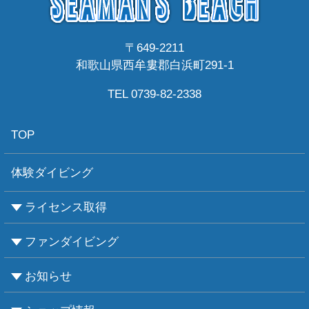
〒649-2211
和歌山県西牟婁郡白浜町291-1
TEL 0739-82-2338
TOP
体験ダイビング
ライセンス取得
ファンダイビング
CMASについて
PADIについて
Ｃカードライセンス取得
レベルアップCMAS
レベルアップPADI
インストラクターコース
エンリッチド・エア・ナイトロックス講習
お知らせ
ビーチダイビング
ボートダイビング
セルフダイビング
レンタル器材