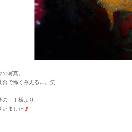
ウの写真。
具合で怖くみえる…。笑
連の Ｉ様より。
ざいました