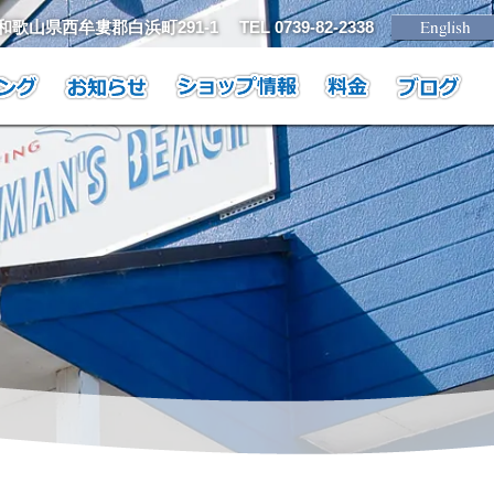
1 和歌山県西牟婁郡白浜町291-1
TEL 0739-82-2338
チ