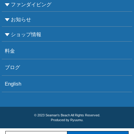
ファンダイビング
CMASについて
PADIについて
Ｃカードライセンス取得
レベルアップCMAS
レベルアップPADI
インストラクターコース
エンリッチド・エア・ナイトロックス講習
お知らせ
ビーチダイビング
ボートダイビング
セルフダイビング
レンタル器材
ショップ情報
お知らせ
お天気情報
フォトグラフィ
ツアー情報
ショップ情報
アクセス
ダイビングポイント
ショップボート「かもめ」
スタッフ紹介
宿泊施設
リンク集
お問い合わせ
料金
ブログ
English
© 2023 Seaman's Beach All Rights Reserved.
Produced by Ryuumu.