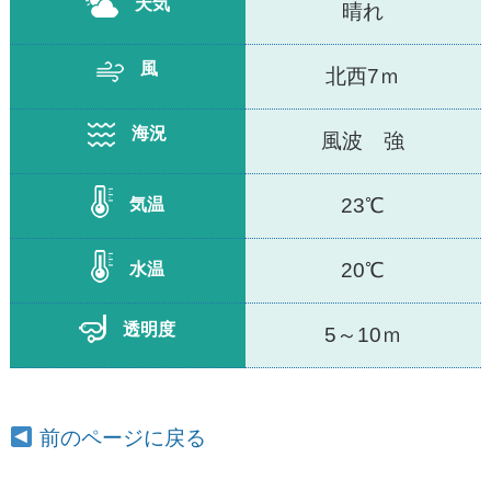
天気
晴れ
風
北西7ｍ
海況
風波 強
23℃
気温
20℃
水温
透明度
5～10ｍ
前のページに戻る