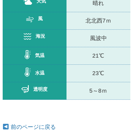
天気
晴れ
風
北北西7ｍ
海況
風波中
21℃
気温
23℃
水温
透明度
5～8ｍ
前のページに戻る