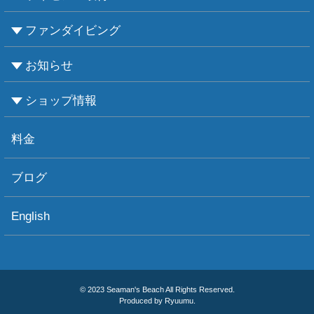
ファンダイビング
CMASについて
PADIについて
Ｃカードライセンス取得
レベルアップCMAS
レベルアップPADI
インストラクターコース
エンリッチド・エア・ナイトロックス講習
お知らせ
ビーチダイビング
ボートダイビング
セルフダイビング
レンタル器材
ショップ情報
お知らせ
お天気情報
フォトグラフィ
ツアー情報
ショップ情報
アクセス
ダイビングポイント
ショップボート「かもめ」
スタッフ紹介
宿泊施設
リンク集
お問い合わせ
料金
ブログ
English
© 2023 Seaman's Beach All Rights Reserved.
Produced by Ryuumu.