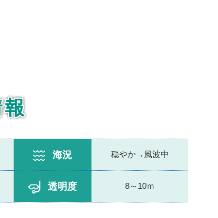
情報
海況
穏やか→風波中
透明度
8～10ｍ