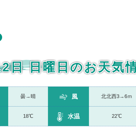
12日 日曜日のお天気
風
曇→晴
北北西3→6ｍ
水温
18℃
22℃