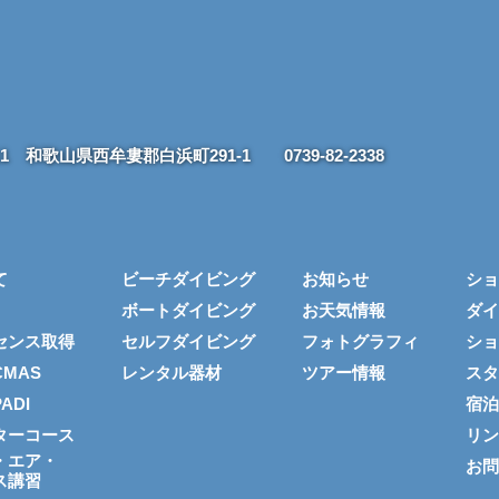
211 和歌山県西牟婁郡白浜町291-1
0739-82-2338
て
ビーチダイビング
お知らせ
ショ
ボートダイビング
お天気情報
ダイ
センス取得
セルフダイビング
フォトグラフィ
ショ
MAS
レンタル器材
ツアー情報
スタ
ADI
宿泊
ターコース
リン
・エア・
お問
ス講習