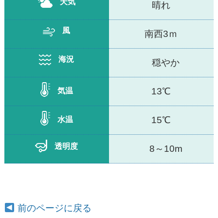
天気
晴れ
風
南西3ｍ
海況
穏やか
13℃
気温
15℃
水温
透明度
8～10m
前のページに戻る