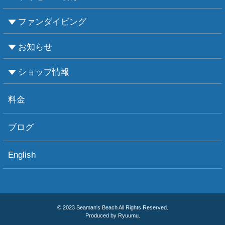
ファンダイビング
CMASについて
PADIについて
Ｃカードライセンス取得
レベルアップCMAS
レベルアップPADI
インストラクターコース
エンリッチド・エア・ナイトロックス講習
お知らせ
ビーチダイビング
ボートダイビング
セルフダイビング
レンタル器材
ショップ情報
お知らせ
お天気情報
フォトグラフィ
ツアー情報
ショップ情報
アクセス
ダイビングポイント
ショップボート「かもめ」
スタッフ紹介
宿泊施設
リンク集
お問い合わせ
料金
ブログ
English
© 2023 Seaman's Beach All Rights Reserved.
Produced by Ryuumu.