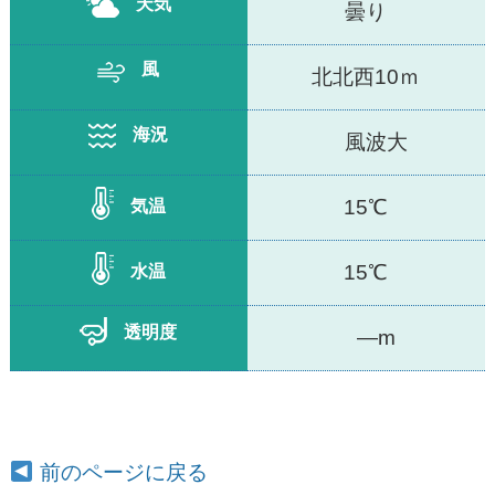
天気
曇り
風
北北西10ｍ
海況
風波大
15℃
気温
15℃
水温
透明度
—m
前のページに戻る