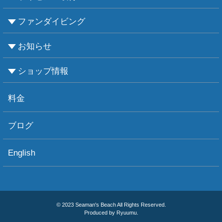
ファンダイビング
CMASについて
PADIについて
Ｃカードライセンス取得
レベルアップCMAS
レベルアップPADI
インストラクターコース
エンリッチド・エア・ナイトロックス講習
お知らせ
ビーチダイビング
ボートダイビング
セルフダイビング
レンタル器材
ショップ情報
お知らせ
お天気情報
フォトグラフィ
ツアー情報
ショップ情報
アクセス
ダイビングポイント
ショップボート「かもめ」
スタッフ紹介
宿泊施設
リンク集
お問い合わせ
料金
ブログ
English
© 2023 Seaman's Beach All Rights Reserved.
Produced by Ryuumu.