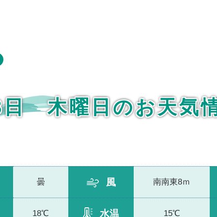
28日 木曜日のお天気
風
曇
南南東8ｍ
水温
18℃
15℃