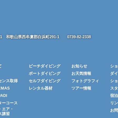
211 和歌山県西牟婁郡白浜町291-1
0739-82-2338
て
ビーチダイビング
お知らせ
ショ
ボートダイビング
お天気情報
ダイ
センス取得
セルフダイビング
フォトグラフィ
ショ
MAS
レンタル器材
ツアー情報
スタ
ADI
宿泊
ターコース
リン
・エア・
お問
ス講習