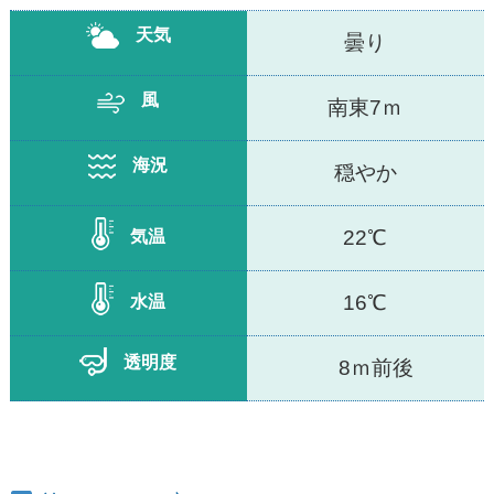
天気
曇り
風
南東7ｍ
海況
穏やか
22℃
気温
16℃
水温
透明度
8ｍ前後