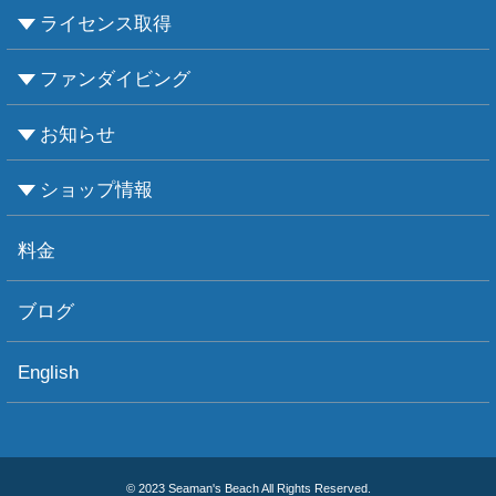
ライセンス取得
ファンダイビング
CMASについて
PADIについて
Ｃカードライセンス取得
レベルアップCMAS
レベルアップPADI
インストラクターコース
エンリッチド・エア・ナイトロックス講習
お知らせ
ビーチダイビング
ボートダイビング
セルフダイビング
レンタル器材
ショップ情報
お知らせ
お天気情報
フォトグラフィ
ツアー情報
ショップ情報
アクセス
ダイビングポイント
ショップボート「かもめ」
スタッフ紹介
宿泊施設
リンク集
お問い合わせ
料金
ブログ
English
© 2023 Seaman's Beach All Rights Reserved.