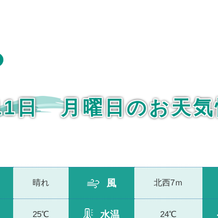
月11日 月曜日のお天
風
晴れ
北西7ｍ
水温
25℃
24℃