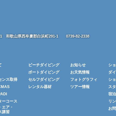
211 和歌山県西牟婁郡白浜町291-1
0739-82-2338
て
ビーチダイビング
お知らせ
ショ
ボートダイビング
お天気情報
ダイ
センス取得
セルフダイビング
フォトグラフィ
ショ
MAS
レンタル器材
ツアー情報
スタ
ADI
宿泊
ターコース
リン
・エア・
お問
ス講習