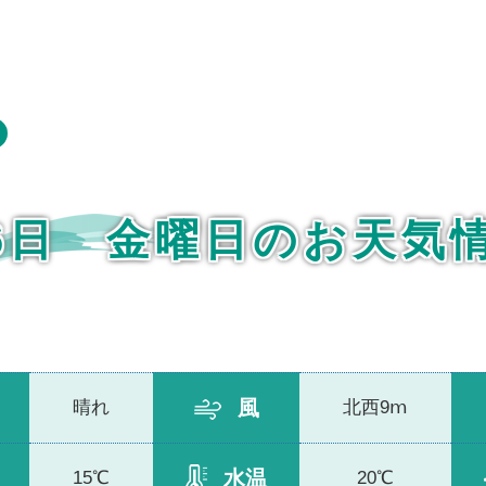
月6日 金曜日のお天気
風
晴れ
北西9ⅿ
水温
15℃
20℃