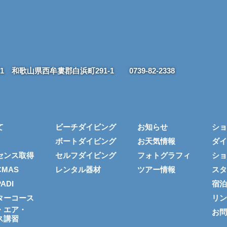
211 和歌山県西牟婁郡白浜町291-1
0739-82-2338
て
ビーチダイビング
お知らせ
ショ
ボートダイビング
お天気情報
ダイ
センス取得
セルフダイビング
フォトグラフィ
ショ
MAS
レンタル器材
ツアー情報
スタ
ADI
宿泊
ターコース
リン
・エア・
お問
ス講習