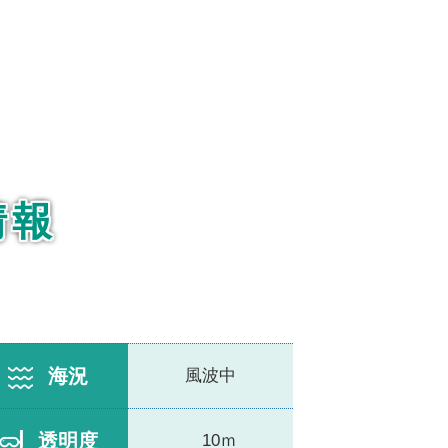
情報
海況
風波中
透明度
10ｍ