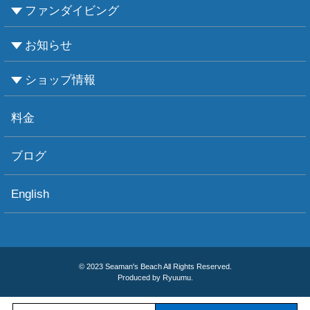
ファンダイビング
CMASについて
PADIについて
Ｃカードライセンス取得
レベルアップCMAS
レベルアップPADI
インストラクターコース
エンリッチド・エア・ナイトロックス講習
お知らせ
ビーチダイビング
ボートダイビング
セルフダイビング
レンタル器材
ショップ情報
お知らせ
お天気情報
フォトグラフィ
ツアー情報
ショップ情報
アクセス
ダイビングポイント
ショップボート「かもめ」
スタッフ紹介
宿泊施設
リンク集
お問い合わせ
料金
ブログ
English
© 2023 Seaman's Beach All Rights Reserved.
Produced by Ryuumu.