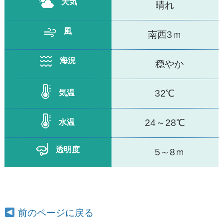
天気
晴れ
風
南西3ｍ
海況
穏やか
32℃
気温
24～28℃
水温
透明度
5～8ｍ
前のページに戻る