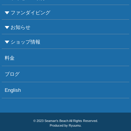
ファンダイビング
CMASについて
PADIについて
Ｃカードライセンス取得
レベルアップCMAS
レベルアップPADI
インストラクターコース
エンリッチド・エア・ナイトロックス講習
お知らせ
ビーチダイビング
ボートダイビング
セルフダイビング
レンタル器材
ショップ情報
お知らせ
お天気情報
フォトグラフィ
ツアー情報
ショップ情報
アクセス
ダイビングポイント
ショップボート「かもめ」
スタッフ紹介
宿泊施設
リンク集
お問い合わせ
料金
ブログ
English
© 2023 Seaman's Beach All Rights Reserved.
Produced by Ryuumu.