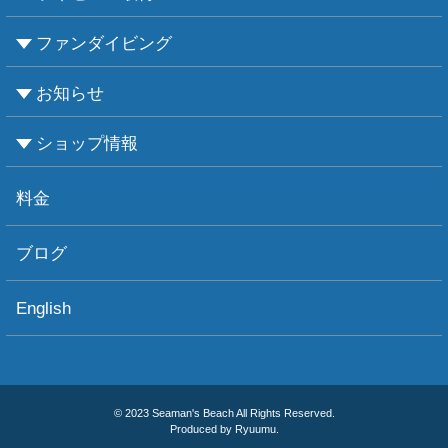
ファンダイビング
CMASについて
PADIについて
Ｃカードライセンス取得
レベルアップCMAS
レベルアップPADI
インストラクターコース
エンリッチド・エア・ナイトロックス講習
お知らせ
ビーチダイビング
ボートダイビング
セルフダイビング
レンタル器材
ショップ情報
お知らせ
お天気情報
フォトグラフィ
ツアー情報
ショップ情報
アクセス
ダイビングポイント
ショップボート「かもめ」
スタッフ紹介
宿泊施設
リンク集
お問い合わせ
料金
ブログ
English
© 2023 Seaman's Beach All Rights Reserved.
Produced by Ryuumu.