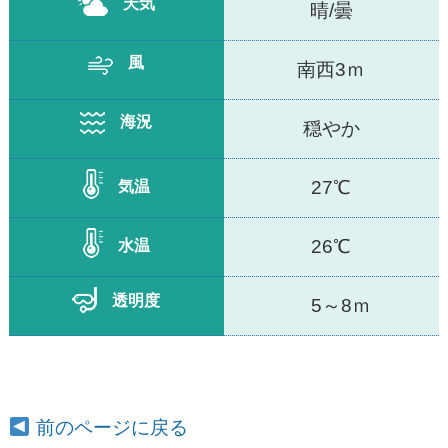
天気
晴/曇
風
南西3ｍ
海況
穏やか
27℃
気温
26℃
水温
透明度
5～8ｍ
前のページに戻る