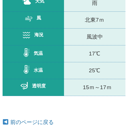
天気
雨
風
北東7ｍ
海況
風波中
17℃
気温
25℃
水温
透明度
15ｍ～17ｍ
前のページに戻る