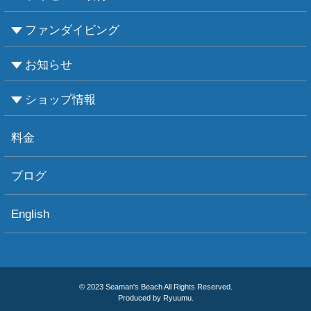
ファンダイビング
CMASについて
PADIについて
Ｃカードライセンス取得
レベルアップCMAS
レベルアップPADI
インストラクターコース
エンリッチド・エア・ナイトロックス講習
お知らせ
ビーチダイビング
ボートダイビング
セルフダイビング
レンタル器材
ショップ情報
お知らせ
お天気情報
フォトグラフィ
ツアー情報
ショップ情報
アクセス
ダイビングポイント
ショップボート「かもめ」
スタッフ紹介
宿泊施設
リンク集
お問い合わせ
料金
ブログ
English
© 2023 Seaman's Beach All Rights Reserved.
Produced by Ryuumu.