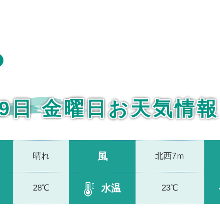
29日 金曜日お天気情報
風
晴れ
北西7ｍ
水温
28℃
23℃