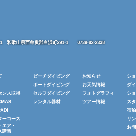
211 和歌山県西牟婁郡白浜町291-1
0739-82-2338
て
ビーチダイビング
お知らせ
ショ
ボートダイビング
お天気情報
ダイ
センス取得
セルフダイビング
フォトグラフィ
ショ
MAS
レンタル器材
ツアー情報
スタ
ADI
宿泊
ターコース
リン
・エア・
お問
ス講習