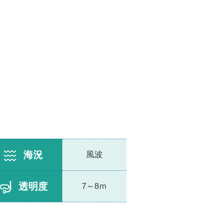
海況
風波
透明度
7～8ｍ